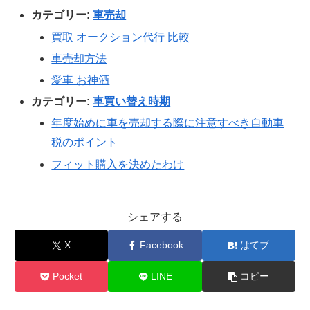
カテゴリー:
車売却
買取 オークション代行 比較
車売却方法
愛車 お神酒
カテゴリー:
車買い替え時期
年度始めに車を売却する際に注意すべき自動車
税のポイント
フィット購入を決めたわけ
シェアする
X
Facebook
はてブ
Pocket
LINE
コピー