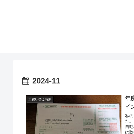
2024-11
年
車買い替え時期
イ
私の
た。
自動
は数